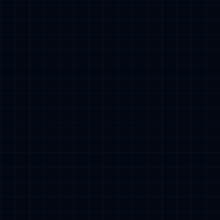
xinglonghuahui.com
📢 公告
球速体育v3.0上线：新增AI战术分析
全新版本引入人工智能战术解析，支持实时热力图和跑位预
测。
2026-04-08
体育百科
📚
趣闻 · 故事 · 历史 · 名人 · 知识盛宴
xinglonghuahui.com