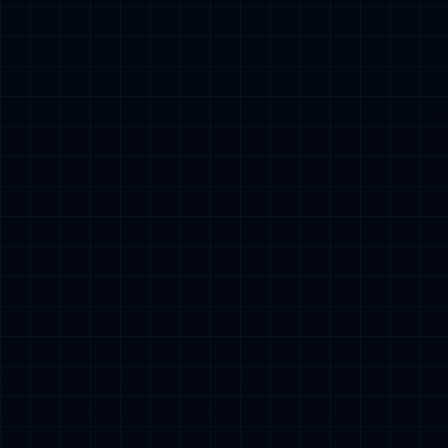
xinglonghuahui.com
🔥 热点
NBA季后赛：湖人逆转勇士 总比分3-2
詹姆斯砍下35分10篮板，戴维斯关键封盖锁定胜局。
2026-04-12