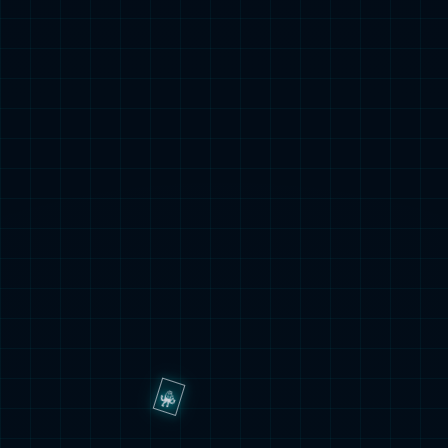
xinglonghuahui.com
赛事服务保障
2024年杭州亚运会体育展示服务供应商，覆盖12个场馆。