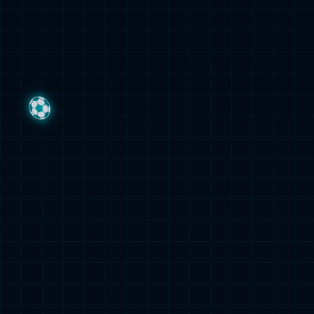
射门: 湖人 28 vs 勇士 22
传球成功率: 曼城 91%
跑动距离: 萨拉赫 11.2km
🎥 直播间
🏟️ 英超 曼联vs利物浦
● 直播中
🏟️ NBA 湖人vs勇士
● 直播中
🏟️ 西甲 皇马vs巴萨
即将开始
🏟️ 欧冠 拜仁vs巴黎
回放
经典案例
🏆
数据 · 服务 · 营销 · 承办 · 公益 · 五大标杆