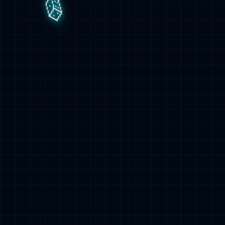
🚀
体育营销
运动员代言、赛事赞助、IP联动、社媒投放，精准
触达体育核心人群。
合作伙伴
🤝
联赛 · 协会 · 品牌 · 携手共进