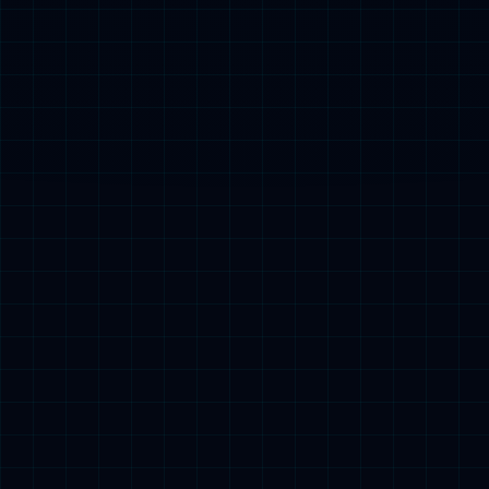
xinglonghuahui.com
⚡ 重磅
欧冠决赛：皇马2-0利物浦 第15次捧杯
维尼修斯梅开二度，库尔图瓦神勇扑救力保球门不失。
2026-04-10