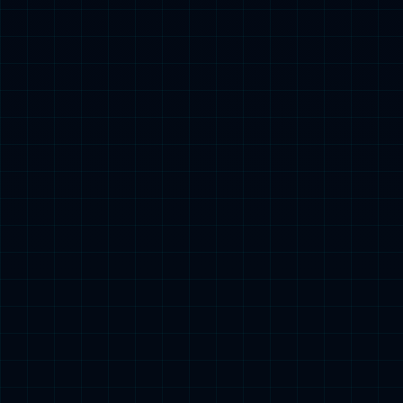
实时数据
📡
比分 · 赛程 · 分析 · 直播 · 一屏掌控
⚽ 实时比分
LIVE