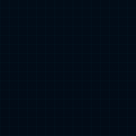
门道了，强烈推荐！🔥"
王强
⭐⭐⭐⭐⭐
"作为体育媒体人，球速体育的数据源是我每天写稿的必备工
具，准确又全面。合作也很愉快！🤝"
赵敏
⭐⭐⭐⭐⭐
"高清直播太香了，而且多视角切换简直是为球迷量身定制！
已经安利给整个球友群了！📺✨"
陈飞
⭐⭐⭐⭐⭐