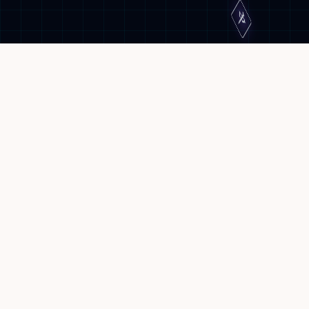
⚡ 博尔特：9秒58的传奇
尤塞恩·博尔特在柏林世锦赛创造百米世界纪录，至今无人打破...
xinglonghuahui.com
🏐 中国女排：十冠王的精神力量
从1981年首夺世界杯到2019年卫冕，女排精神激励一代人...